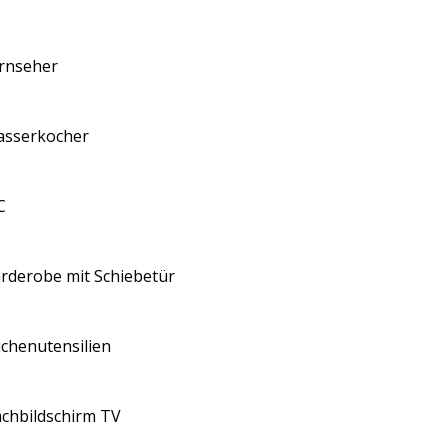
rnseher
sserkocher
C
rderobe mit Schiebetür
chenutensilien
achbildschirm TV