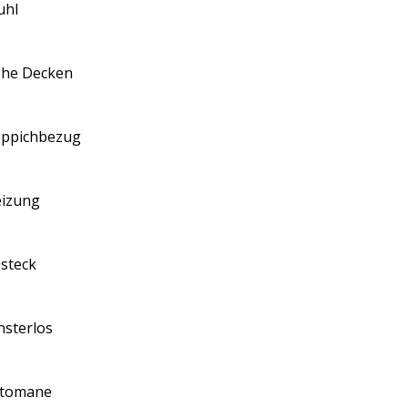
uhl
he Decken
ppichbezug
izung
steck
nsterlos
tomane