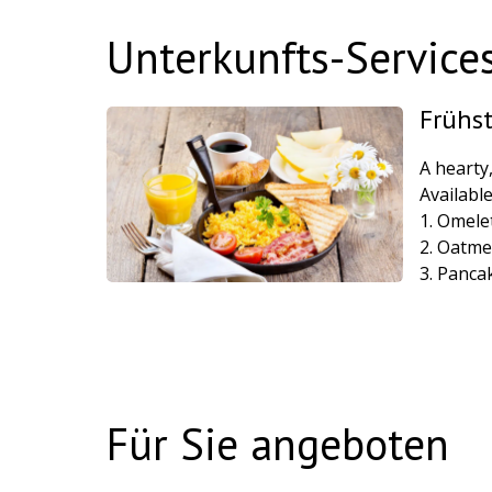
Unterkunfts-Service
Frühs
A hearty
Availabl
1. Omele
2. Oatmea
3. Panca
Für Sie angeboten