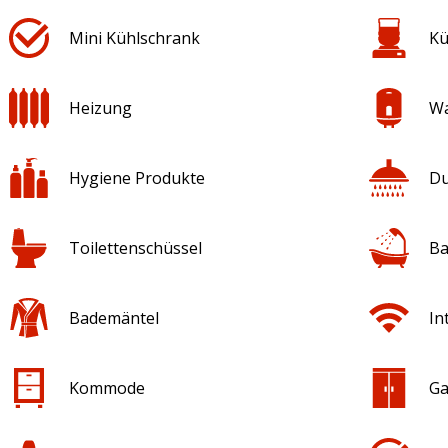
Mini Kühlschrank
Kü
Heizung
Wa
Hygiene Produkte
Du
Toilettenschüssel
Ba
Bademäntel
In
Kommode
Ga