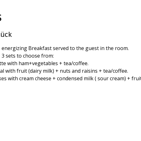
s
tück
, energizing Breakfast served to the guest in the room.
e 3 sets to choose from:
tte with ham+vegetables + tea/coffee.
l with fruit (dairy milk) + nuts and raisins + tea/coffee.
kes with cream cheese + condensed milk ( sour cream) + fruit