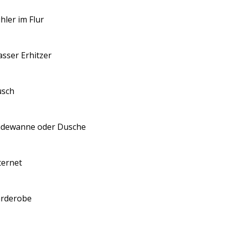
hler im Flur
sser Erhitzer
sch
dewanne oder Dusche
ternet
rderobe