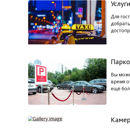
Услуги
Для гос
добрать
достопр
Парко
Вы може
время о
ещё бол
Камер