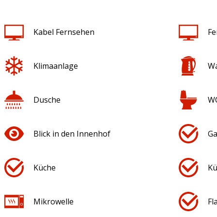
Kabel Fernsehen
Fe
Klimaanlage
Wa
Dusche
W
Blick in den Innenhof
Ga
Küche
Kü
Mikrowelle
Fl