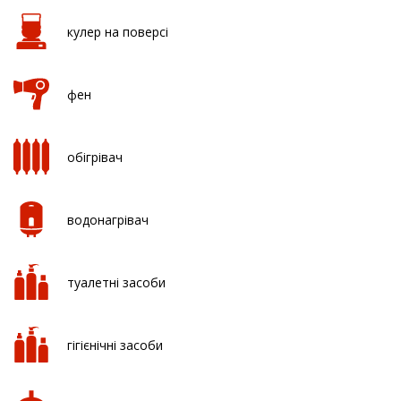
кулер на поверсі
фен
обігрівач
водонагрівач
туалетнi засоби
гігієнічні засоби