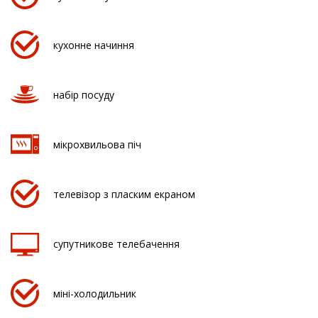
кухонне начиння
набір посуду
мікрохвильова піч
телевізор з пласким екраном
супутникове телебачення
міні-холодильник