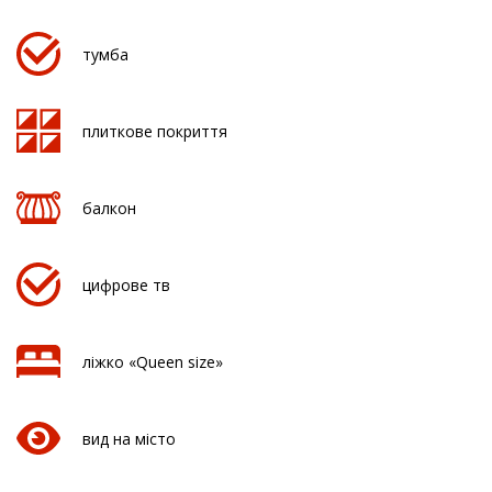
тумба
плиткове покриття
балкон
цифрове тв
ліжко «Queen size»
вид на місто