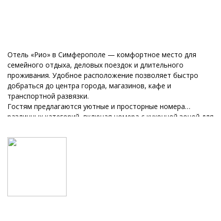
Отель «Рио» в Симферополе — комфортное место для
семейного отдыха, деловых поездок и длительного
проживания. Удобное расположение позволяет быстро
добраться до центра города, магазинов, кафе и
транспортной развязки.
Гостям предлагаются уютные и просторные номера
различных категорий, включая номера с кухонной зоной для
максимально комфортного проживания всей семьёй. В
каждом номере есть Wi-Fi, кондиционер, телевизор,
холодильник и всё необходимое для отдыха после дороги
или рабочего дня.
Отель подходит как для туристов, путешествующих с
семьёй, так и для гостей, приезжающих в командировку.
Для командировочных предоставляются все необходимые
отчётные документы при выезде.
Спокойная атмосфера, чистота, внимательный персонал и
комфортное размещение делают отель «Рио» отличным