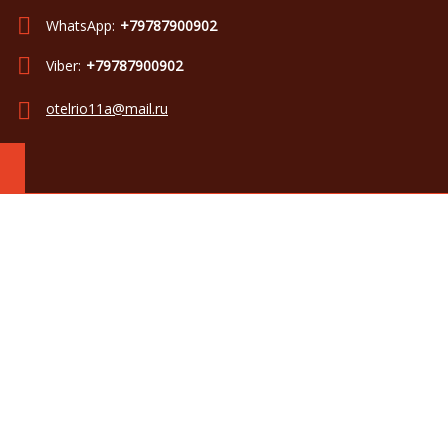
WhatsApp:
+79787900902
Viber:
+79787900902
otelrio11a@mail.ru